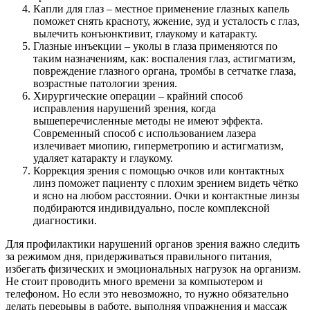
Капли для глаз – местное применение глазных капель
поможет снять красноту, жжение, зуд и усталость с глаз,
вылечить конъюнктивит, глаукому и катаракту.
Глазные инъекции – уколы в глаза применяются по
таким назначениям, как: воспаления глаз, астигматизм,
повреждение глазного органа, тромбы в сетчатке глаза,
возрастные патологии зрения.
Хирургические операции – крайний способ
исправления нарушений зрения, когда
вышеперечисленные методы не имеют эффекта.
Современный способ с использованием лазера
излечивает миопию, гиперметропию и астигматизм,
удаляет катаракту и глаукому.
Коррекция зрения с помощью очков или контактных
линз поможет пациенту с плохим зрением видеть чётко
и ясно на любом расстоянии. Очки и контактные линзы
подбираются индивидуально, после комплексной
диагностики.
Для профилактики нарушений органов зрения важно следить
за режимом дня, придерживаться правильного питания,
избегать физических и эмоциональных нагрузок на организм.
Не стоит проводить много времени за компьютером и
телефоном. Но если это невозможно, то нужно обязательно
делать перерывы в работе, выполняя упражнения и массаж