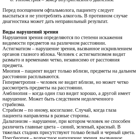
Перед посещением офтальмолога, пациенту следует
выспаться и не употреблять алкоголь. В противном случае
диагностика может дать неправильный результат.
Виды нарушений зрения
Нарушения зрения определяются по степени искажения
видимости предметов на различном расстоянии.
Астигматизм – нарушение зрения, вызванное искривлением
органов глазного яблока. Человек с астигматизмом видит
размыто и временами четко, независимо от расстояния
предмета.
Миопия – пациент видит только вблизи, предметы на дальнем
расстоянии расплываются.
Гиперметропия – человек не видит вблизи, но может четко
рассмотреть предметы на расстоянии.
Амблиопия – когда один глаз видит хорошо, а другой имеет
нарушение. Может быть следствием недолеченного
страбизма.
Страбизм – по иному, косоглазие. Случай, когда глаза
пациента направлены в разные стороны.
Дальтонизм – нарушение, при котором человек не способен
различить главные цвета – синий, зеленый, красный. В
тяжелых стадиях присутствуют только белый и черный цвета.
Пресбиопия – возрастное нарушение зрения, вызванное