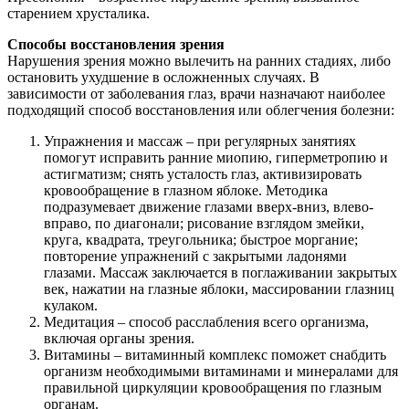
старением хрусталика.
Способы восстановления зрения
Нарушения зрения можно вылечить на ранних стадиях, либо
остановить ухудшение в осложненных случаях. В
зависимости от заболевания глаз, врачи назначают наиболее
подходящий способ восстановления или облегчения болезни:
Упражнения и массаж – при регулярных занятиях
помогут исправить ранние миопию, гиперметропию и
астигматизм; снять усталость глаз, активизировать
кровообращение в глазном яблоке. Методика
подразумевает движение глазами вверх-вниз, влево-
вправо, по диагонали; рисование взглядом змейки,
круга, квадрата, треугольника; быстрое моргание;
повторение упражнений с закрытыми ладонями
глазами. Массаж заключается в поглаживании закрытых
век, нажатии на глазные яблоки, массировании глазниц
кулаком.
Медитация – способ расслабления всего организма,
включая органы зрения.
Витамины – витаминный комплекс поможет снабдить
организм необходимыми витаминами и минералами для
правильной циркуляции кровообращения по глазным
органам.