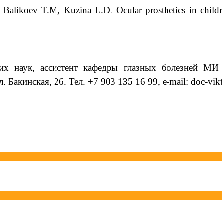
.A. Balikoev T.M, Kuzina L.D.
О
cular prosthetics in chil
их наук, ассистент кафедры глазных болезней М
. Бакинская, 26. Тел. +7 903 135 16 99,
e
-
mail
:
doc
-
vik