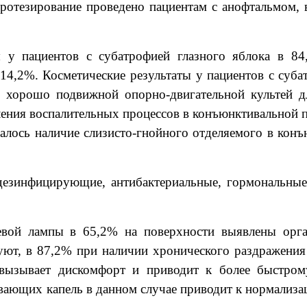
протезирование проведено пациентам с анофтальмом, 
ы у пациентов с субатрофией глазного яблока в 8
 14,2%. Косметические результаты у пациентов с су
я хорошо подвижной опорно-двигательной культей д
ления воспалительных процессов в конъюнктивальной 
чалось наличие слизисто-гнойного отделяемого в кон
 дезинфицирующие, антибактериальные, гормональн
вой лампы в 65,2% на поверхности выявлены орга
вуют, в 87,2% при наличии хронического раздражени
о вызывает дискомфорт и приводит к более быстро
ющих капель в данном случае приводит к нормализаци