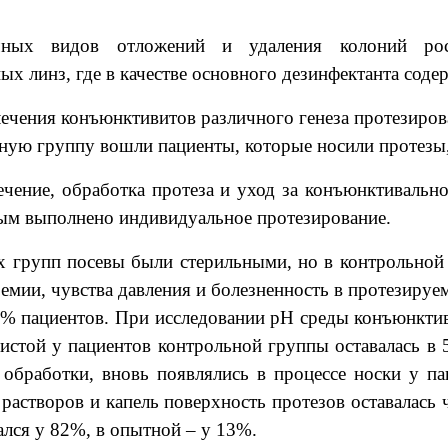
ных видов отложений и удаления колоний рост
х линз, где в качестве основного дезинфектанта соде
лечения конъюнктивитов различного генеза протезиро
ьную группу вошли пациенты, которые носили протезы
ечение, обработка протеза и уход за конъюнктиваль
рым выполнено индивидуальное протезирование.
х групп посевы были стерильными, но в контрольной
ремии, чувства давления и болезненность в протезиру
5% пациентов. При исследовании рН среды конъюнктив
истой у пациентов контрольной группы оставалась в 
 обработки, вновь появлялись в процессе носки у 
 растворов и капель поверхность протезов оставалась
ался у 82%, в опытной – у 13%.