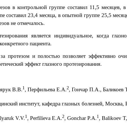
езов в контрольной группе составил 11,5 месяцев, 
е составил 23,4 месяца, в опытной группе 25,5 меся
зов не отмечалось.
езирования является индивидуальное, когда глазно
конкретного пациента.
 за протезом и полостью позволяет эффективно очи
етический эффект глазного протезирования.
1
2
ярук В.В.
, Перфильева Е.А.
, Гончар П.А., Баликоев 
инский институт, кафедра глазных болезней, Москва,
1
2
1
lyaruk V.V.
, Perfilieva E.A.
, Gonchar P.A.
, Balikoev T