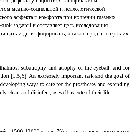
ого дефекта у пациентов с анофтальмом,
нтом медико-социальной и психологической
еского эффекта и комфорта при ношении глазных
жной задачей и составляет цель исследования.
чищать и дезинфицировать, а также продлить срок их
phthalmos, subatrophy and atrophy of the eyeball, and for
ation [1,5,6]. An extremely important task and the goal of
 developing ways to care for the prostheses and extending
y clean and disinfect, as well as extend their life.
ций 11500-12000 в год, 7% от этого числа приходится