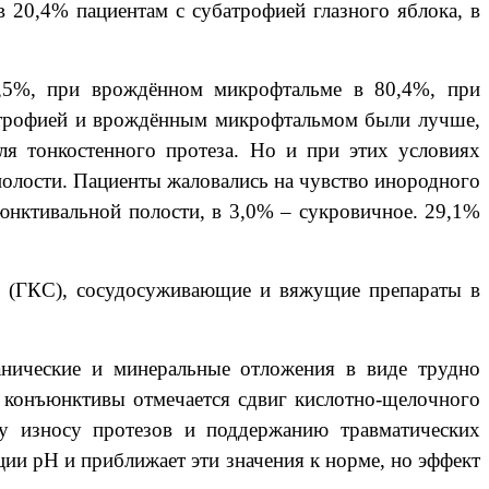
в 20,4% пациентам с субатрофией глазного яблока, в
4,5%, при врождённом микрофтальме в 80,4%, при
батрофией и врождённым микрофтальмом были лучше,
ля тонкостенного протеза. Но и при этих условиях
полости. Пациенты жаловались на чувство инородного
ъюнктивальной полости, в 3,0% – сукровичное. 29,1%
ые (ГКС), сосудосуживающие и вяжущие препараты в
нические и минеральные отложения в виде трудно
я конъюнктивы отмечается сдвиг кислотно-щелочного
му износу протезов и поддержанию травматических
и рН и приближает эти значения к норме, но эффект