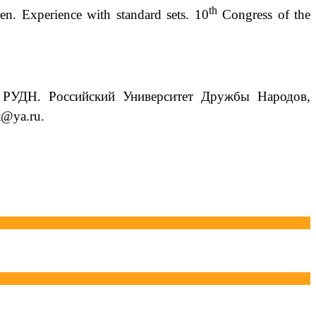
th
dren. Experience with standard sets. 10
Congress of the
И РУДН. Российский Университет Дружбы Народов,
t
@
ya
.
ru
.