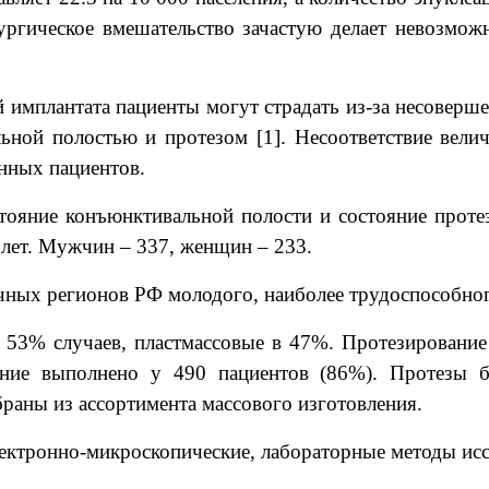
рургическое вмешательство зачастую делает невозм
имплантата пациенты могут страдать из-за несоверше
ьной полостью и протезом [1]. Несоответствие вел
нных пациентов.
тояние конъюнктивальной полости и состояние протез
2 лет. Мужчин – 337, женщин – 233.
ных регионов РФ молодого, наиболее трудоспособного
в 53% случаев, пластмассовые в 47%. Протезировани
ние выполнено у 490 пациентов (86%). Протезы б
раны из ассортимента массового изготовления.
ектронно-микроскопические, л
a
б
op
аторные методы исс