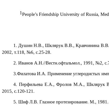
1
People’s Friendship University of Russia, Med
1. Душин Н.В., Шклярук В.В., Кравчинина В.В.
2002, т.118, №6, с.25-28.
2. Иванов А.Н.//Вестн.офтальмол., 1991, №2, с.
3.Филатова И.А. Применение углеродистых имп
4. Перфильева Е.А., Фролов М.А., Шклярук В.
2015, с.120-121.
5. Шиф Л.В. Глазное протезирование. М
., 1981.