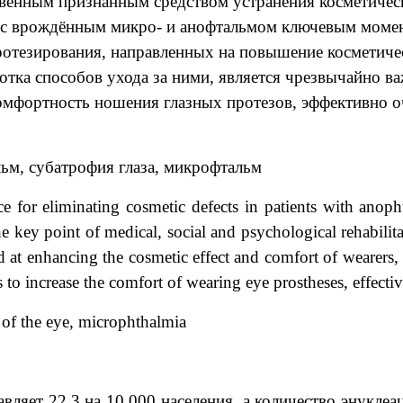
твенным признанным средством устранения косметическ
ей с врождённым микро- и анофтальмом ключевым моме
протезирования, направленных на повышение косметич
отка способов ухода за ними, является чрезвычайно ва
омфортность ношения глазных протезов, эффективно о
льм, субатрофия глаза, микрофтальм
ice for eliminating cosmetic defects in patients with ano
e key point of medical, social and psychological rehabilit
 at enhancing the cosmetic effect and comfort of wearers,
o increase the comfort of wearing eye prostheses, effectivel
 of the eye, microphthalmia
вляет 22.3 на 10 000 населения, а количество энуклеа