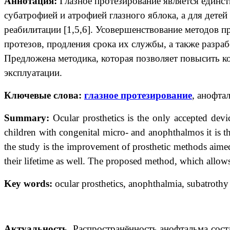
Аннотация:
Глазное протезирование является единс
субатрофией и атрофией глазного яблока, а для дет
реабилитации [1,5,6]. Усовершенствование методов 
протезов, продления срока их службы, а также разраб
Предложена методика, которая позволяет повысить к
эксплуатации.
Ключевые слова:
глазное протезирование
, анофта
Summary:
Ocular prosthetics is the only accepted dev
children with congenital micro- and anophthalmos it is th
the study is the improvement of prosthetic methods aimed
their lifetime as well. The proposed method, which allows t
Key words:
ocular prosthetics, anophthalmia, subatrothy
Актуальность.
Распространённость анофтальма соста